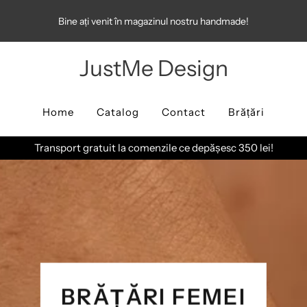
Bine ați venit în magazinul nostru handmade!
JustMe Design
Home
Catalog
Contact
Brățări
Transport gratuit la comenzile ce depășesc 350 lei!
BRĂȚĂRI FEMEI